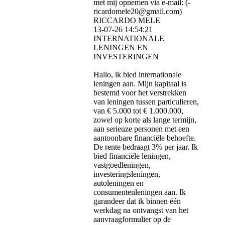
met mij opnemen via e-mail: (­
ricardomele20@­gmail.­com)­
RICCARDO MELE
13-07-26
14:54:21
INTERNATIONALE
LENINGEN EN
INVESTERINGEN
Hallo, ik bied internationale
leningen aan. Mijn kapitaal is
bestemd voor het verstrekken
van leningen tussen particulieren,
van € 5.000 tot € 1.000.000,
zowel op korte als lange termijn,
aan serieuze personen met een
aantoonbare financiële behoefte.
De rente bedraagt ​​3% per jaar. Ik
bied financiële leningen,
vastgoedleningen,
investeringsleningen,
autoleningen en
consumentenleningen aan. Ik
garandeer dat ik binnen één
werkdag na ontvangst van het
aanvraagformulier op de