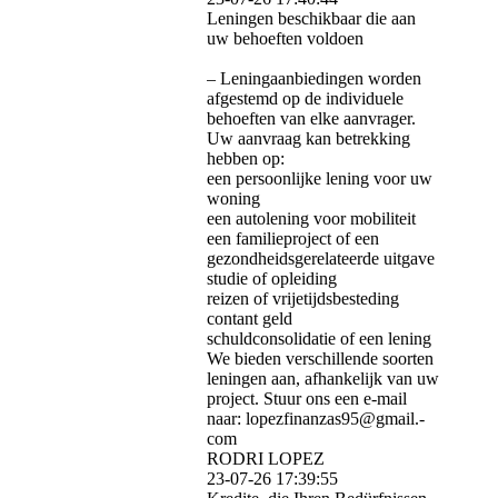
Leningen beschikbaar die aan
uw behoeften voldoen
– Leningaanbiedingen worden
afgestemd op de individuele
behoeften van elke aanvrager.
Uw aanvraag kan betrekking
hebben op:
een persoonlijke lening voor uw
woning
een autolening voor mobiliteit
een familieproject of een
gezondheidsgerelateerde uitgave
studie of opleiding
reizen of vrijetijdsbesteding
contant geld
schuldconsolidatie of een lening
We bieden verschillende soorten
leningen aan, afhankelijk van uw
project. Stuur ons een e-mail
naar: lopezfinanzas95@­gmail.­
com
RODRI LOPEZ
23-07-26
17:39:55