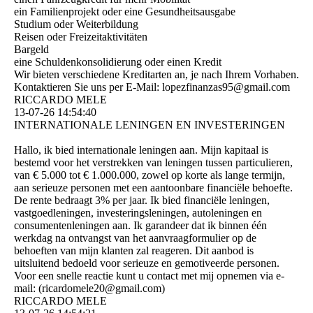
ein Familienprojekt oder eine Gesundheitsausgabe
Studium oder Weiterbildung
Reisen oder Freizeitaktivitäten
Bargeld
eine Schuldenkonsolidierung oder einen Kredit
Wir bieten verschiedene Kreditarten an, je nach Ihrem Vorhaben.
Kontaktieren Sie uns per E-Mail: lopezfinanzas95@­gmail.­com
RICCARDO MELE
13-07-26
14:54:40
INTERNATIONALE LENINGEN EN INVESTERINGEN
Hallo, ik bied internationale leningen aan. Mijn kapitaal is
bestemd voor het verstrekken van leningen tussen particulieren,
van € 5.000 tot € 1.000.000, zowel op korte als lange termijn,
aan serieuze personen met een aantoonbare financiële behoefte.
De rente bedraagt ​​3% per jaar. Ik bied financiële leningen,
vastgoedleningen, investeringsleningen, autoleningen en
consumentenleningen aan. Ik garandeer dat ik binnen één
werkdag na ontvangst van het aanvraagformulier op de
behoeften van mijn klanten zal reageren. Dit aanbod is
uitsluitend bedoeld voor serieuze en gemotiveerde personen.
Voor een snelle reactie kunt u contact met mij opnemen via e-
mail: (­ricardomele20@­gmail.­com)­
RICCARDO MELE