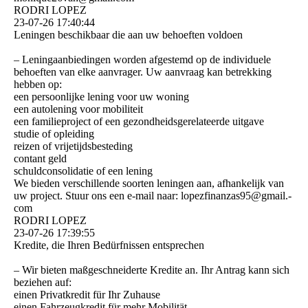
RODRI LOPEZ
23-07-26
17:40:44
Leningen beschikbaar die aan uw behoeften voldoen
– Leningaanbiedingen worden afgestemd op de individuele
behoeften van elke aanvrager. Uw aanvraag kan betrekking
hebben op:
een persoonlijke lening voor uw woning
een autolening voor mobiliteit
een familieproject of een gezondheidsgerelateerde uitgave
studie of opleiding
reizen of vrijetijdsbesteding
contant geld
schuldconsolidatie of een lening
We bieden verschillende soorten leningen aan, afhankelijk van
uw project. Stuur ons een e-mail naar: lopezfinanzas95@­gmail.­
com
RODRI LOPEZ
23-07-26
17:39:55
Kredite, die Ihren Bedürfnissen entsprechen
– Wir bieten maßgeschneiderte Kredite an. Ihr Antrag kann sich
beziehen auf:
einen Privatkredit für Ihr Zuhause
einen Fahrzeugkredit für mehr Mobilität