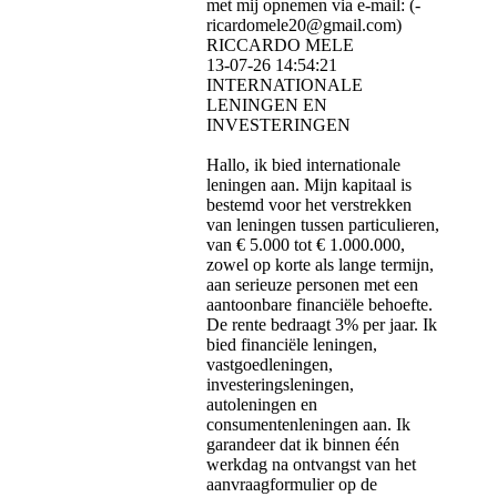
met mij opnemen via e-mail: (­
ricardomele20@­gmail.­com)­
RICCARDO MELE
13-07-26
14:54:21
INTERNATIONALE
LENINGEN EN
INVESTERINGEN
Hallo, ik bied internationale
leningen aan. Mijn kapitaal is
bestemd voor het verstrekken
van leningen tussen particulieren,
van € 5.000 tot € 1.000.000,
zowel op korte als lange termijn,
aan serieuze personen met een
aantoonbare financiële behoefte.
De rente bedraagt ​​3% per jaar. Ik
bied financiële leningen,
vastgoedleningen,
investeringsleningen,
autoleningen en
consumentenleningen aan. Ik
garandeer dat ik binnen één
werkdag na ontvangst van het
aanvraagformulier op de