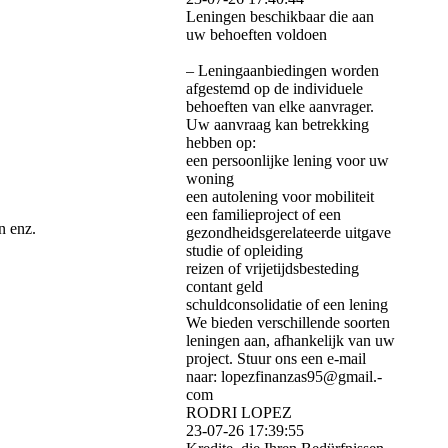
Leningen beschikbaar die aan
uw behoeften voldoen
– Leningaanbiedingen worden
afgestemd op de individuele
behoeften van elke aanvrager.
Uw aanvraag kan betrekking
hebben op:
een persoonlijke lening voor uw
woning
een autolening voor mobiliteit
een familieproject of een
n enz.
gezondheidsgerelateerde uitgave
studie of opleiding
reizen of vrijetijdsbesteding
contant geld
schuldconsolidatie of een lening
We bieden verschillende soorten
leningen aan, afhankelijk van uw
project. Stuur ons een e-mail
naar: lopezfinanzas95@­gmail.­
com
RODRI LOPEZ
23-07-26
17:39:55