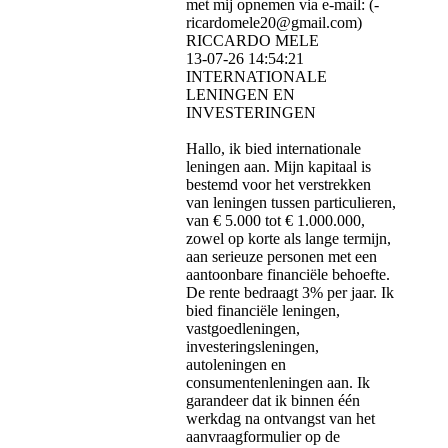
met mij opnemen via e-mail: (­
ricardomele20@­gmail.­com)­
RICCARDO MELE
13-07-26
14:54:21
INTERNATIONALE
LENINGEN EN
INVESTERINGEN
Hallo, ik bied internationale
leningen aan. Mijn kapitaal is
bestemd voor het verstrekken
van leningen tussen particulieren,
van € 5.000 tot € 1.000.000,
zowel op korte als lange termijn,
aan serieuze personen met een
aantoonbare financiële behoefte.
De rente bedraagt ​​3% per jaar. Ik
bied financiële leningen,
vastgoedleningen,
investeringsleningen,
autoleningen en
consumentenleningen aan. Ik
garandeer dat ik binnen één
werkdag na ontvangst van het
aanvraagformulier op de