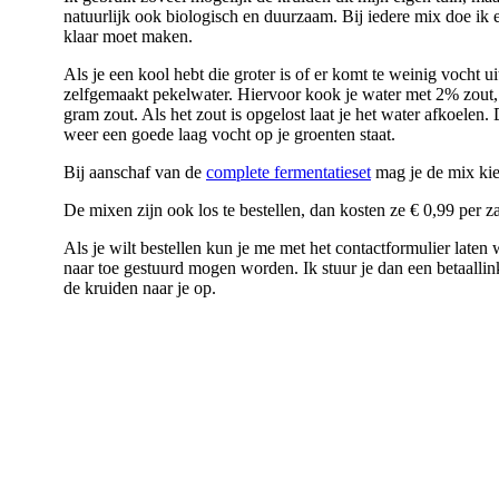
natuurlijk ook biologisch en duurzaam. Bij iedere mix doe ik e
klaar moet maken.
Als je een kool hebt die groter is of er komt te weinig vocht u
zelfgemaakt pekelwater. Hiervoor kook je water met 2% zout, 
gram zout. Als het zout is opgelost laat je het water afkoelen.
weer een goede laag vocht op je groenten staat.
Bij aanschaf van de
complete fermentatieset
mag je de mix kie
De mixen zijn ook los te bestellen, dan kosten ze € 0,99 per z
Als je wilt bestellen kun je me met het contactformulier laten
naar toe gestuurd mogen worden. Ik stuur je dan een betaallink 
de kruiden naar je op.