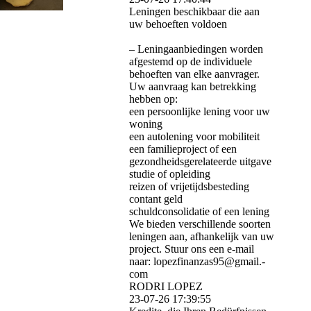
Leningen beschikbaar die aan
uw behoeften voldoen
– Leningaanbiedingen worden
afgestemd op de individuele
behoeften van elke aanvrager.
Uw aanvraag kan betrekking
hebben op:
een persoonlijke lening voor uw
woning
een autolening voor mobiliteit
een familieproject of een
gezondheidsgerelateerde uitgave
studie of opleiding
reizen of vrijetijdsbesteding
contant geld
schuldconsolidatie of een lening
We bieden verschillende soorten
leningen aan, afhankelijk van uw
project. Stuur ons een e-mail
naar: lopezfinanzas95@­gmail.­
com
RODRI LOPEZ
23-07-26
17:39:55