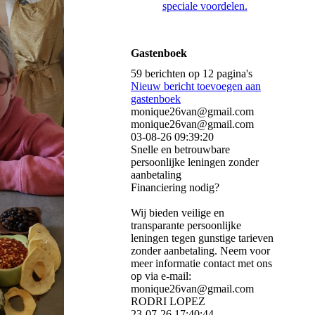
speciale voordelen.
Gastenboek
59 berichten op 12 pagina's
Nieuw bericht toevoegen aan
gastenboek
monique26van@gmail.com
monique26van@gmail.com
03-08-26
09:39:20
Snelle en betrouwbare
persoonlijke leningen zonder
aanbetaling
Financiering nodig?
Wij bieden veilige en
transparante persoonlijke
leningen tegen gunstige tarieven
zonder aanbetaling. Neem voor
meer informatie contact met ons
op via e-mail:
monique26van@gmail.com
RODRI LOPEZ
23-07-26
17:40:44