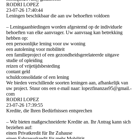
RODRI LOPEZ
23-07-26
17:40:44
Leningen beschikbaar die aan uw behoeften voldoen
– Leningaanbiedingen worden afgestemd op de individuele
behoeften van elke aanvrager. Uw aanvraag kan betrekking
hebben op:
een persoonlijke lening voor uw woning
een autolening voor mobiliteit
een familieproject of een gezondheidsgerelateerde uitgave
studie of opleiding
reizen of vrijetijdsbesteding
contant geld
schuldconsolidatie of een lening
We bieden verschillende soorten leningen aan, afhankelijk van
uw project. Stuur ons een e-mail naar: lopezfinanzas95@­gmail.­
com
RODRI LOPEZ
23-07-26
17:39:55
Kredite, die Ihren Bedürfnissen entsprechen
– Wir bieten maßgeschneiderte Kredite an. Ihr Antrag kann sich
beziehen auf:
einen Privatkredit für Ihr Zuhause
einen Fahrzeugkredit für mehr Mobilität