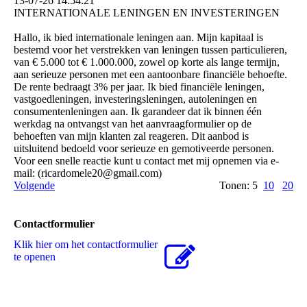
13-07-26
14:54:21
INTERNATIONALE LENINGEN EN INVESTERINGEN
Hallo, ik bied internationale leningen aan. Mijn kapitaal is
bestemd voor het verstrekken van leningen tussen particulieren,
van € 5.000 tot € 1.000.000, zowel op korte als lange termijn,
aan serieuze personen met een aantoonbare financiële behoefte.
De rente bedraagt ​​3% per jaar. Ik bied financiële leningen,
vastgoedleningen, investeringsleningen, autoleningen en
consumentenleningen aan. Ik garandeer dat ik binnen één
werkdag na ontvangst van het aanvraagformulier op de
behoeften van mijn klanten zal reageren. Dit aanbod is
uitsluitend bedoeld voor serieuze en gemotiveerde personen.
Voor een snelle reactie kunt u contact met mij opnemen via e-
mail: (­ricardomele20@­gmail.­com)­
Volgende
Tonen: 5
10
20
Contactformulier
Klik hier om het contactformulier
te openen