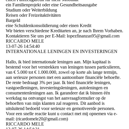
ein Familienprojekt oder eine Gesundheitsausgabe
Studium oder Weiterbildung
Reisen oder Freizeitaktivitäten
Bargeld
eine Schuldenkonsolidierung oder einen Kredit
Wir bieten verschiedene Kreditarten an, je nach Ihrem Vorhaben.
Kontaktieren Sie uns per E-Mail: lopezfinanzas95@­gmail.­com
RICCARDO MELE
13-07-26
14:54:40
INTERNATIONALE LENINGEN EN INVESTERINGEN
Hallo, ik bied internationale leningen aan. Mijn kapitaal is
bestemd voor het verstrekken van leningen tussen particulieren,
van € 5.000 tot € 1.000.000, zowel op korte als lange termijn,
aan serieuze personen met een aantoonbare financiële behoefte.
De rente bedraagt ​​3% per jaar. Ik bied financiële leningen,
vastgoedleningen, investeringsleningen, autoleningen en
consumentenleningen aan. Ik garandeer dat ik binnen één
werkdag na ontvangst van het aanvraagformulier op de
behoeften van mijn klanten zal reageren. Dit aanbod is
uitsluitend bedoeld voor serieuze en gemotiveerde personen.
Voor een snelle reactie kunt u contact met mij opnemen via e-
mail: (­ricardomele20@­gmail.­com)­
RICCARDO MELE